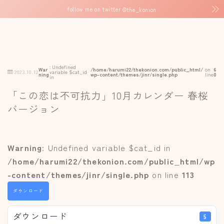
follow me on twitter
@the_konion
: Undefined
War
/home/harumi22/thekonion.com/public_html/
on
6
2023.10.12
variable $cat_id
ning
wp-content/themes/jinr/single.php
line
0
in
「この恋は不可抗力」10月カレンダー 春桜
バージョン
Warning
: Undefined variable $cat_id in
/home/harumi22/thekonion.com/public_html/wp
-content/themes/jinr/single.php
on line
113
ダウンロード
ダウンロード
5