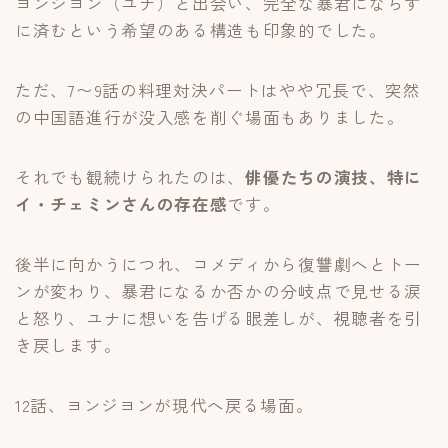
ヨンジヨン（ユナ）と出会い、完全な暴君にならず
に済むという希望のある構造も印象的でした。
ただ、7〜9話の料理対決パートはやや冗長で、突然
の中国語進行が没入感を削ぐ場面もありました。
それでも観続けられたのは、
俳優たちの演技、特に
イ・チェミンさんの存在感
です。
後半に向かうにつれ、コメディから復讐劇へとトー
ンが変わり、暴君になるか否かの分岐点で見せる涙
と怒り、ユナに想いを告げる眼差しが、視聴者を引
き戻します。
12話、ヨンジヨンが現代へ戻る場面。