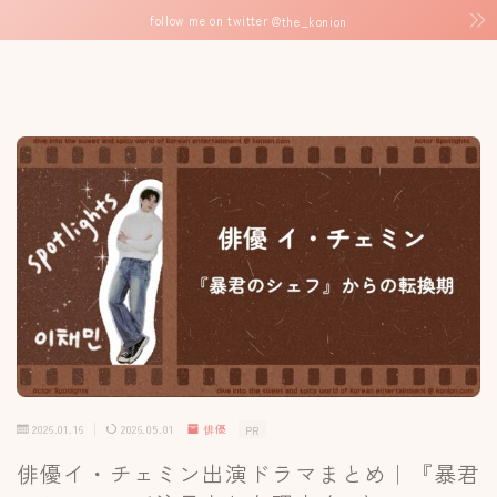
follow me on twitter
@the_konion
2026.01.16
2026.05.01
俳優
PR
俳優イ・チェミン出演ドラマまとめ｜『暴君