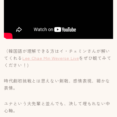
（韓国語が理解できる方はイ・チェミンさんが解い
てくれる
Lee Chae Min Weverse Live
をぜひ観てみて
ください！)
時代劇初挑戦とは思えない剣戟、感情表現、細かな
表情。
ユナという大先輩と並んでも、決して埋もれない中
心軸。