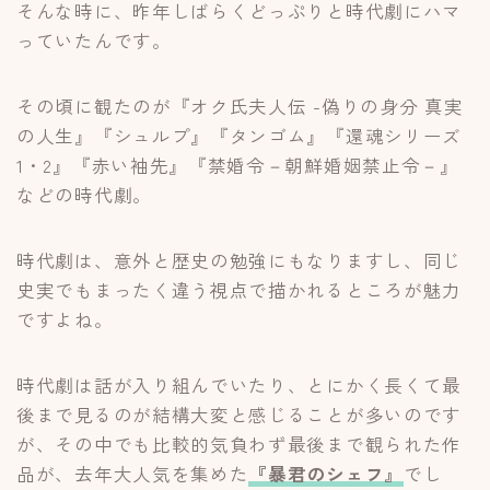
そんな時に、昨年しばらくどっぷりと時代劇にハマ
っていたんです。
その頃に観たのが『オク氏夫人伝 -偽りの身分 真実
の人生』『シュルプ』『タンゴム』『還魂シリーズ
1・2』『赤い袖先』『禁婚令－朝鮮婚姻禁止令－』
などの時代劇。
時代劇は、意外と歴史の勉強にもなりますし、同じ
史実でもまったく違う視点で描かれるところが魅力
ですよね。
時代劇は話が入り組んでいたり、とにかく長くて最
後まで見るのが結構大変と感じることが多いのです
が、その中でも比較的気負わず最後まで観られた作
品が、去年大人気を集めた
『暴君のシェフ』
でし