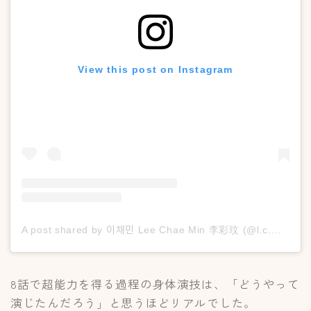
View this post on Instagram
A post shared by 이채민 Lee Chae Min 李彩玟 (@l.c.m____)
8話で超能力を得る過程の身体演技は、「どうやって
演じたんだろう」と思うほどリアルでした。