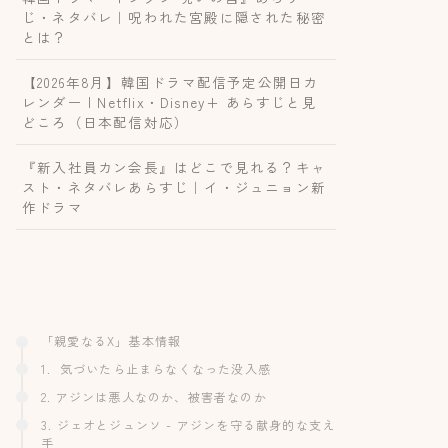
じ・ネタバレ｜呪われた宮殿に隠された秘密
とは？
【2026年8月】韓国ドラマ配信予定公開日カ
レンダー | Netflix・Disney+ あらすじと見
どころ（日本配信対応）
『新入社員カン会長』はどこで見れる？キャ
スト・ネタバレあらすじ｜イ・ジュニョン新
作ドラマ
「親愛なるX」基本情報
1. 気づいたら止まらなくなった没入感
2. アジンは悪人なのか、被害者なのか
3. ジェオとジュンソ - アジンを守る献身的な支え
手