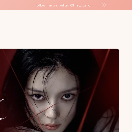
follow me on twitter
@the_konion