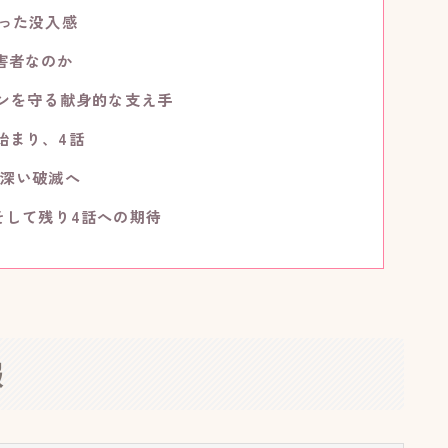
なった没入感
被害者なのか
アジンを守る献身的な支え手
始まり、4話
り深い破滅へ
そして残り4話への期待
報