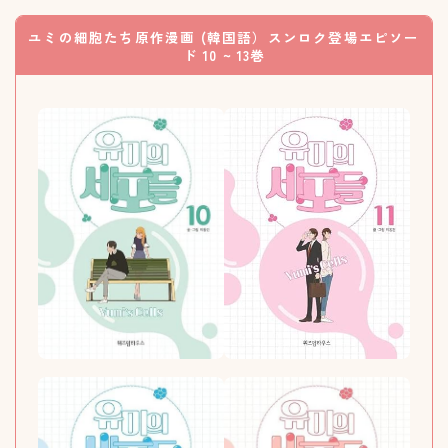
ユミの細胞たち原作漫画 (韓国語）スンロク登場エピソー
ド 10 ~ 13巻