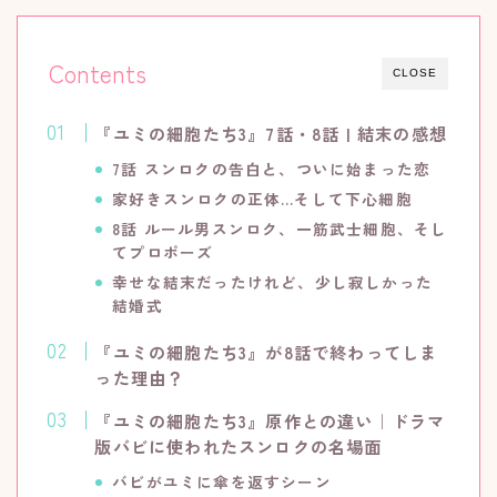
Contents
CLOSE
『ユミの細胞たち3』7話・8話 | 結末の感想
7話 スンロクの告白と、ついに始まった恋
家好きスンロクの正体…そして下心細胞
8話 ルール男スンロク、一筋武士
細胞
、そし
てプロポーズ
幸せな結末だったけれど、少し寂しかった
結婚式
『ユミの細胞たち3』が8話で終わってしま
った理由？
『ユミの細胞たち3』原作との違い｜ドラマ
版バビに使われたスンロクの名場面
バビがユミに傘を返すシーン