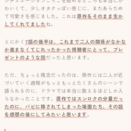
シチュエーションごっこを始めるところも本当にか
わいくて、少しオタクっぽい感じに、またあらため
て可愛さを感じました。これは
原作をそのまま生か
してくれてました
ね。
とにかく
7話の後半は、これまで二人の関係がなかな
か進まなくてじれったかった視聴者にとって、プレ
ゼントのような回
だったと思います。
ただ、ちょっと残念だったのは、原作には二人が近
づいていく過程がもっともっとたくさんのシーンで
語られるのに、ドラマでは本当に数えるほどしか入
らなかったことです。
原作ではスンロクの分量だっ
たのに、バビに移されてしまった場面たち。その話
を感想の後にしてみたいと思います
。