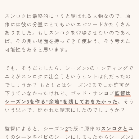
スンロクは最終的にユミと結ばれる人物なので、原
作には彼の分量にとてもいいエピソードがたくさん
ありました。もしスンロクを登場させないのであれ
ば、その良い場面を持ってきて使おう、そう考えた
可能性もあると思います。
でも、そうだとしたら、シーズン2のエンディングで
ユミがスンロクに出会うというヒントは何だったの
でしょうか？ もともとはシーズン2までしか許可が
下りていなかったけれど、ゴッド・サンヨプ
監督は
シーズン
3
を作る
“
余地
”
を残しておきたかった
。そう
いう思いで、開かれた結末にしたのでしょうか？
監督によると、シーズン
2
で既に原作の
スンロクと
ユ
ミの
シーン
をバビのシーンにしまったからシーズン3